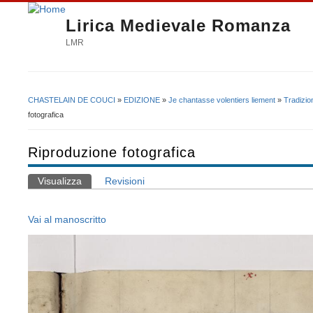
Lirica Medievale Romanza
LMR
CHASTELAIN DE COUCI
»
EDIZIONE
»
Je chantasse volentiers liement
»
Tradizio
Tu sei qui
fotografica
Riproduzione fotografica
Visualizza
(scheda attiva)
Revisioni
Schede primarie
Vai al manoscritto