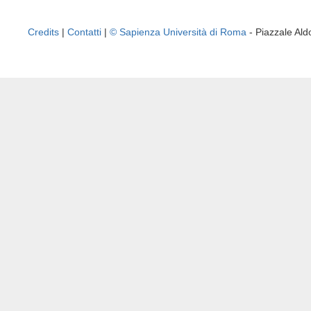
Credits
|
Contatti
|
© Sapienza Università di Roma
- Piazzale A