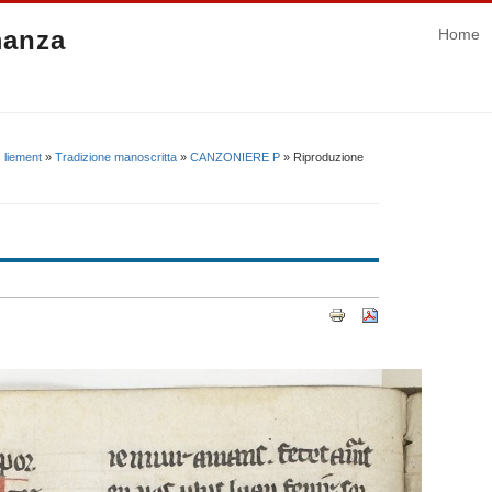
manza
Home
 liement
»
Tradizione manoscritta
»
CANZONIERE P
» Riproduzione