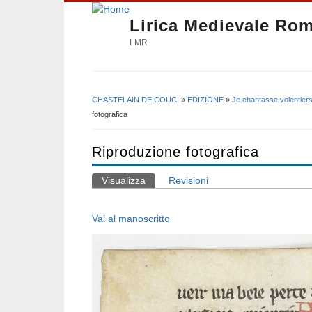
Lirica Medievale Ro
LMR
CHASTELAIN DE COUCI
»
EDIZIONE
»
Je chantasse volentiers
Tu sei qui
fotografica
Riproduzione fotografica
Visualizza
(scheda attiva)
Revisioni
Schede primarie
Vai al manoscritto