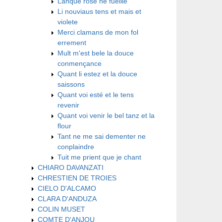
Lanque rose ne fueille
Li nouviaus tens et mais et
violete
Merci clamans de mon fol
errement
Mult m'est bele la douce
conmençance
Quant li estez et la douce
saissons
Quant voi esté et le tens
revenir
Quant voi venir le bel tanz et la
flour
Tant ne me sai dementer ne
conplaindre
Tuit me prient que je chant
CHIARO DAVANZATI
CHRESTIEN DE TROIES
CIELO D'ALCAMO
CLARA D'ANDUZA
COLIN MUSET
COMTE D'ANJOU