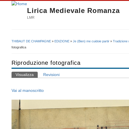
Lirica Medievale Romanza
LMR
THIBAUT DE CHAMPAGNE
»
EDIZIONE
»
Je (Bien) me cuidoie partir
»
Tradizione 
Tu sei qui
fotografica
Riproduzione fotografica
Visualizza
(scheda attiva)
Revisioni
Schede primarie
Vai al manoscritto