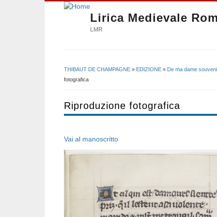
Lirica Medievale Ro
LMR
THIBAUT DE CHAMPAGNE
»
EDIZIONE
»
De ma dame souveni
Tu sei qui
fotografica
Riproduzione fotografica
Vai al manoscritto