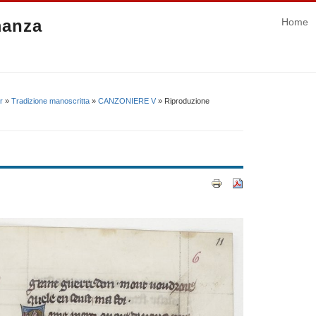
manza
Home
r
»
Tradizione manoscritta
»
CANZONIERE V
» Riproduzione