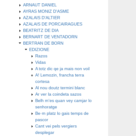
ARNAUT DANIEL
AYRAS MONIZ D'ASME
AZALAIS D'ALTIER
AZALAIS DE PORCAIRAGUES
BEATRITZ DE DIA
BERNART DE VENTADORN
BERTRAN DE BORN
EDIZIONE
Razos
Vidas
A totz dic qe ja mais non voil
A! Lemozin, francha terra
cortesa
Al nou doutz termini blanc
Ar ver la coindeta sazos
Belh m'es quan vey camjar lo
senhoratge
Be·m platz lo gais temps de
pascor
Cant vei pels vergiers
desplegar