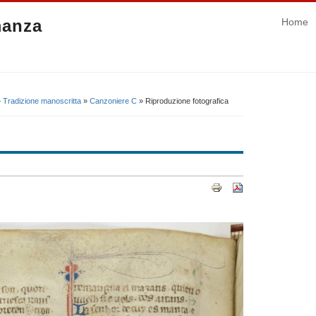
manza
Home
»
Tradizione manoscritta
»
Canzoniere C
» Riproduzione fotografica