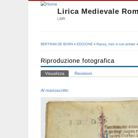
Lirica Medievale Ro
LMR
BERTRAN DE BORN
»
EDIZIONE
»
Rassa, mes si son primier
Tu sei qui
Riproduzione fotografica
Visualizza
(scheda attiva)
Revisioni
Schede primarie
Al manoscritto