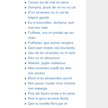
Casutz sui de mal en pena
Dompna, puois de mi no·us cal
D’un sirventes no·m cal far
loignor ganda
Eu m’escondisc, dompna, que
mal non mier
Fuilheta, vos mi preiatz qe ieu
chan
Fuilhetas, ges autres vergiers
Gent part nostre reis liouranda
Ges de far sirventes no·m tarts
Ges no mi desconort
Mailolin, joglar malastruc
Miei-sirventes vueilh far dels
reis amdos
Mout m'es deissendre carcol
Non puosc mudar mon chantar
non esparga
Pois als baros enoia e lor pesa
Pois lo gens terminis floritz
Qan la novella flors par el