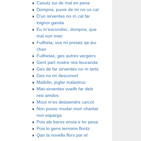
Casutz sui de mal en pena
Dompna, puois de mi no·us cal
D’un sirventes no·m cal far
loignor ganda
Eu m’escondisc, dompna, que
mal non mier
Fuilheta, vos mi preiatz qe ieu
chan
Fuilhetas, ges autres vergiers
Gent part nostre reis liouranda
Ges de far sirventes no·m tarts
Ges no mi desconort
Mailolin, joglar malastruc
Miei-sirventes vueilh far dels
reis amdos
Mout m'es deissendre carcol
Non puosc mudar mon chantar
non esparga
Pois als baros enoia e lor pesa
Pois lo gens terminis floritz
Qan la novella flors par el