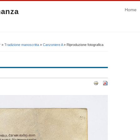
manza
Home
r
»
Tradizione manoscritta
»
Canzoniere A
» Riproduzione fotografica