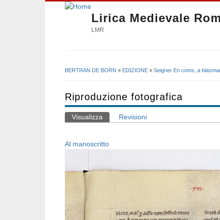
Lirica Medievale Ro
LMR
BERTRAN DE BORN
»
EDIZIONE
»
Seigner En coms, a blasma
Tu sei qui
Riproduzione fotografica
Visualizza
(scheda attiva)
Revisioni
Schede primarie
Al manoscritto