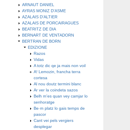
ARNAUT DANIEL
AYRAS MONIZ D'ASME
AZALAIS D'ALTIER
AZALAIS DE PORCAIRAGUES
BEATRITZ DE DIA
BERNART DE VENTADORN
BERTRAN DE BORN
EDIZIONE
Razos
Vidas
A totz dic qe ja mais non voil
A! Lemozin, francha terra
cortesa
Al nou doutz termini blanc
Ar ver la coindeta sazos
Belh m'es quan vey camjar lo
senhoratge
Be·m platz lo gais temps de
pascor
Cant vei pels vergiers
desplegar