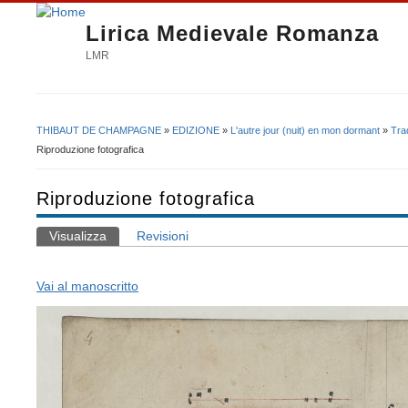
Lirica Medievale Romanza
LMR
THIBAUT DE CHAMPAGNE
»
EDIZIONE
»
L'autre jour (nuit) en mon dormant
»
Tra
Tu sei qui
Riproduzione fotografica
Riproduzione fotografica
Visualizza
(scheda attiva)
Revisioni
Schede primarie
Vai al manoscritto