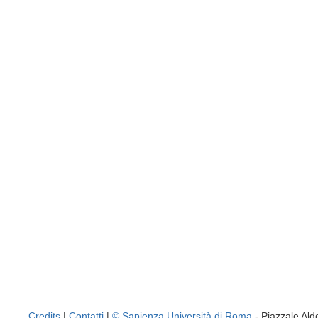
Credits
|
Contatti
|
© Sapienza Università di Roma
- Piazzale A