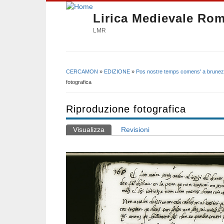
Lirica Medievale Ro
LMR
CERCAMON
»
EDIZIONE
»
Pos nostre temps comens' a brunez
Tu sei qui
fotografica
Riproduzione fotografica
Visualizza
(scheda attiva)
Revisioni
Schede primarie