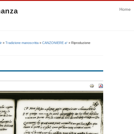
manza
Home
ir
»
Tradizione manoscritta
»
CANZONIERE a¹
» Riproduzione