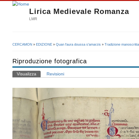
Lirica Medievale Romanza
LMR
CERCAMON
»
EDIZIONE
»
Quan l'aura doussa s'amarzis
»
Tradizione manoscritta
Tu sei qui
Riproduzione fotografica
Visualizza
(scheda attiva)
Revisioni
Schede primarie