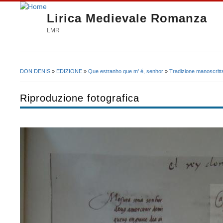
Lirica Medievale Romanza
LMR
DON DENIS
»
EDIZIONE
»
Que estranho que m' é, senhor
»
Tradizione manoscritt
Tu sei qui
Riproduzione fotografica