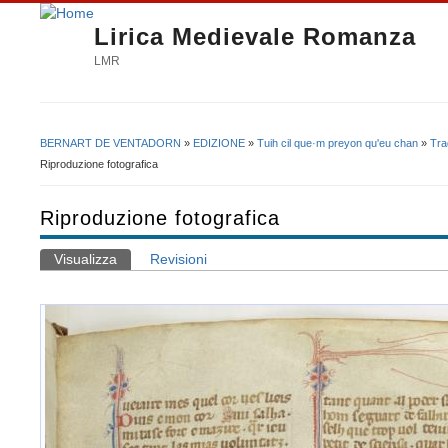
Lirica Medievale Romanza
LMR
BERNART DE VENTADORN
»
EDIZIONE
»
Tuih cil que·m preyon qu'eu chan
»
Tra
Tu sei qui
Riproduzione fotografica
Riproduzione fotografica
Visualizza
(scheda attiva)
Revisioni
Schede primarie