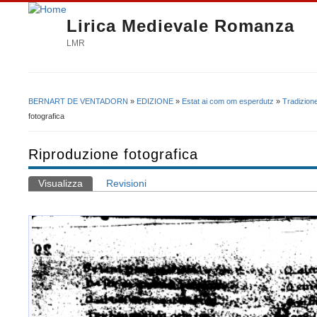
Lirica Medievale Romanza
LMR
BERNART DE VENTADORN
»
EDIZIONE
»
Estat ai com om esperdutz
»
Tradizion
Tu sei qui
fotografica
Riproduzione fotografica
Visualizza
(scheda attiva)
Revisioni
Schede primarie