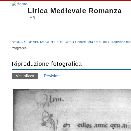
Lirica Medievale Romanza
LMR
BERNART DE VENTADORN
»
EDIZIONE
»
Conortz, era sai eu be
»
Tradizione man
Tu sei qui
fotografica
Riproduzione fotografica
Visualizza
(scheda attiva)
Revisioni
Schede primarie