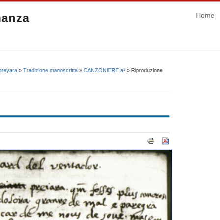
manza
Home
preyara
»
Tradizione manoscritta
»
CANZONIERE a¹
» Riproduzione