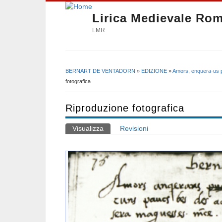
Lirica Medievale Ro
LMR
BERNART DE VENTADORN
»
EDIZIONE
»
Amors, enquera·us 
Tu sei qui
fotografica
Riproduzione fotografica
Visualizza
(scheda attiva)
Revisioni
Schede primarie