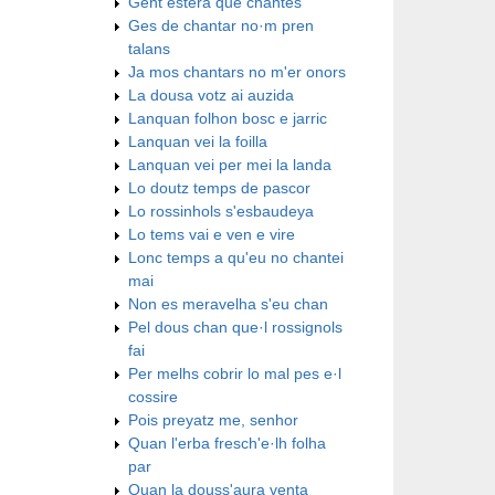
Gent estera que chantes
Ges de chantar no·m pren
talans
Ja mos chantars no m'er onors
La dousa votz ai auzida
Lanquan folhon bosc e jarric
Lanquan vei la foilla
Lanquan vei per mei la landa
Lo doutz temps de pascor
Lo rossinhols s'esbaudeya
Lo tems vai e ven e vire
Lonc temps a qu'eu no chantei
mai
Non es meravelha s'eu chan
Pel dous chan que·l rossignols
fai
Per melhs cobrir lo mal pes e·l
cossire
Pois preyatz me, senhor
Quan l'erba fresch'e·lh folha
par
Quan la douss'aura venta