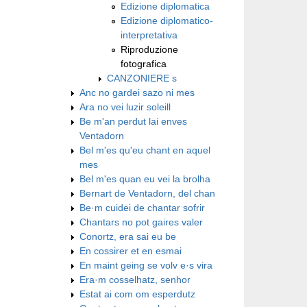
Edizione diplomatica
Edizione diplomatico-
interpretativa
Riproduzione
fotografica
CANZONIERE s
Anc no gardei sazo ni mes
Ara no vei luzir soleill
Be m'an perdut lai enves
Ventadorn
Bel m'es qu'eu chant en aquel
mes
Bel m'es quan eu vei la brolha
Bernart de Ventadorn, del chan
Be·m cuidei de chantar sofrir
Chantars no pot gaires valer
Conortz, era sai eu be
En cossirer et en esmai
En maint geing se volv e·s vira
Era·m cosselhatz, senhor
Estat ai com om esperdutz