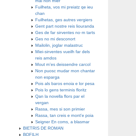
mal non mier
Fuilheta, vos mi preiatz qe ieu
chan
Fuilhetas, ges autres vergiers
Gent part nostre reis liouranda
Ges de far sirventes no·m tarts
Ges no mi desconort
Mailolin, joglar malastruc
Miei-sirventes vueilh far dels
reis amdos
Mout m'es deissendre carcol
Non puosc mudar mon chantar
non esparga
Pois als baros enoia e lor pesa
Pois lo gens terminis floritz
Qan la novella flors par el
vergan
Rassa, mes si son primier
Rassa, tan creis e mont'e poia
Seigner En coms, a blasmar
BIETRIS DE ROMAN
BOFILH