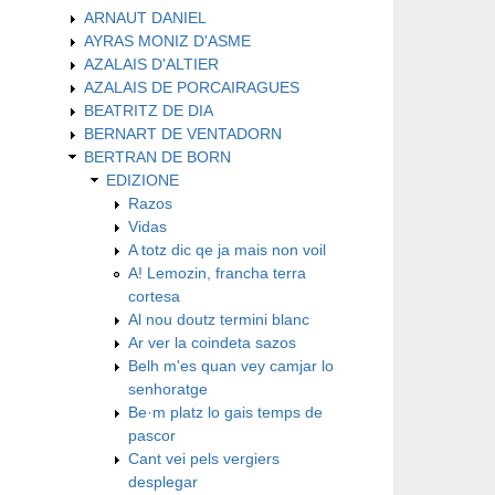
ARNAUT DANIEL
AYRAS MONIZ D'ASME
AZALAIS D'ALTIER
AZALAIS DE PORCAIRAGUES
BEATRITZ DE DIA
BERNART DE VENTADORN
BERTRAN DE BORN
EDIZIONE
Razos
Vidas
A totz dic qe ja mais non voil
A! Lemozin, francha terra
cortesa
Al nou doutz termini blanc
Ar ver la coindeta sazos
Belh m'es quan vey camjar lo
senhoratge
Be·m platz lo gais temps de
pascor
Cant vei pels vergiers
desplegar