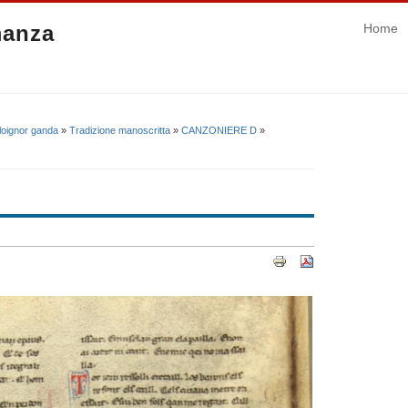
manza
Home
 loignor ganda
»
Tradizione manoscritta
»
CANZONIERE D
»