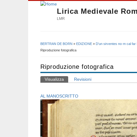
Lirica Medievale Ro
LMR
BERTRAN DE BORN
»
EDIZIONE
»
D’un sirventes no·m cal far
Tu sei qui
Riproduzione fotografica
Riproduzione fotografica
Visualizza
(scheda attiva)
Revisioni
Schede primarie
AL MANOSCRITTO