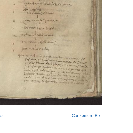
su
Canzoniere R ›