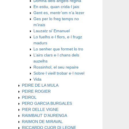
Domna dels angels regina
En estiu, quan crida·l jais
Gent es, mentr’om n’a lezer
Ges per lo freg temps no
m'irais
Lauzatz si’ Emanuel
Lo fuelhs e·l flors, e·l frugz
madurs
Lo senher que formet lo tro
L’airs clars e·l chans dels
auzelhs
Rossinhol, el seu repaire
Sobre·l vieill trobar e·l novel
Vida
PEIRE DE LA MULA
PEIRE ROGIER
PEIROL
PERO GARCIA BURGALES
PIER DELLE VIGNE
RAIMBAUT D'AURENGA
RAIMON DE MIRAVAL
RICCARDO CUOR DI LEONE