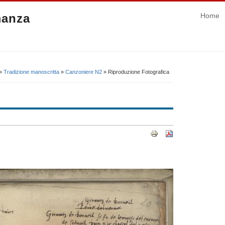
manza
Home
»
Tradizione manoscritta
»
Canzoniere N2
» Riproduzione Fotografica