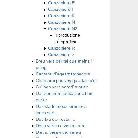
Canzoniere E
Canzoniere I
Canzoniere K
Canzoniere N
Canzoniere N2
Riproduzione
Fotografica
Canzoniere R
Canzoniere z
Breu vers per tal que meins i
poing
Cantarai d’aqestz trobadors
Chantarai pus vey qu’a far m’er
Cui bon vers agrad’ a auzir
De Dieu non puesc pauc ben
parlar
Deiosta·ls breus iorns e·ls
loncs sers
Deu lau car resta l...
Deus verais a vos mi ren
Dieus, vera vida, verais