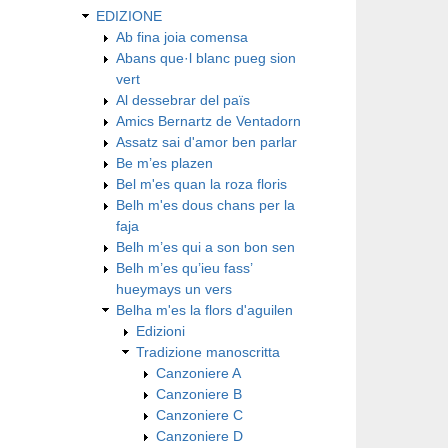
EDIZIONE
Ab fina joia comensa
Abans que·l blanc pueg sion
vert
Al dessebrar del païs
Amics Bernartz de Ventadorn
Assatz sai d'amor ben parlar
Be m’es plazen
Bel m'es quan la roza floris
Belh m'es dous chans per la
faja
Belh m’es qui a son bon sen
Belh m’es qu’ieu fass’
hueymays un vers
Belha m'es la flors d'aguilen
Edizioni
Tradizione manoscritta
Canzoniere A
Canzoniere B
Canzoniere C
Canzoniere D