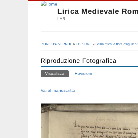
Lirica Medievale Ro
LMR
PEIRE D'ALVERNHE
»
EDIZIONE
»
Belha m'es la flors d'aguilen
Tu sei qui
Riproduzione Fotografica
Visualizza
(scheda attiva)
Revisioni
Schede primarie
Vai al manoscritto