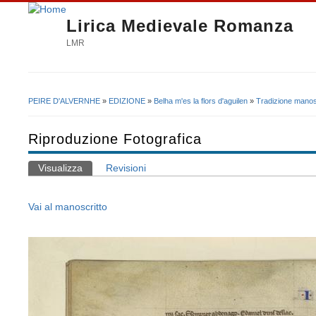
Lirica Medievale Romanza
LMR
PEIRE D'ALVERNHE
»
EDIZIONE
»
Belha m'es la flors d'aguilen
»
Tradizione manos
Tu sei qui
Riproduzione Fotografica
Visualizza
(scheda attiva)
Revisioni
Schede primarie
Vai al manoscritto