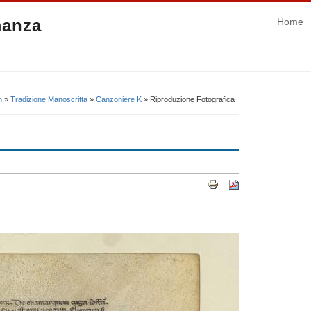
manza
Home
n
»
Tradizione Manoscritta
»
Canzoniere K
» Riproduzione Fotografica