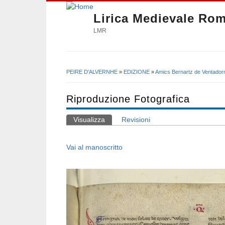
Lirica Medievale Ro
LMR
PEIRE D'ALVERNHE
»
EDIZIONE
»
Amics Bernartz de Ventador
Tu sei qui
Riproduzione Fotografica
Visualizza
(scheda attiva)
Revisioni
Schede primarie
Vai al manoscritto