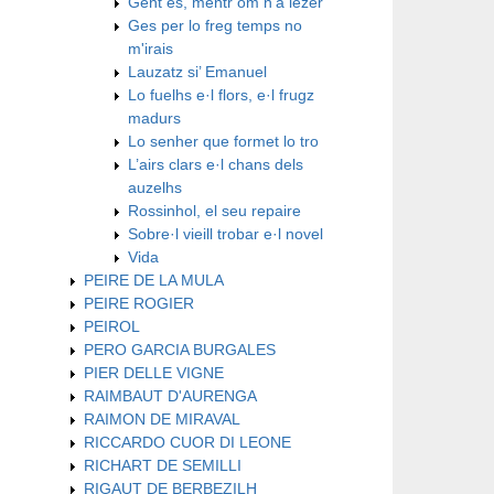
Gent es, mentr’om n’a lezer
Ges per lo freg temps no
m'irais
Lauzatz si’ Emanuel
Lo fuelhs e·l flors, e·l frugz
madurs
Lo senher que formet lo tro
L’airs clars e·l chans dels
auzelhs
Rossinhol, el seu repaire
Sobre·l vieill trobar e·l novel
Vida
PEIRE DE LA MULA
PEIRE ROGIER
PEIROL
PERO GARCIA BURGALES
PIER DELLE VIGNE
RAIMBAUT D'AURENGA
RAIMON DE MIRAVAL
RICCARDO CUOR DI LEONE
RICHART DE SEMILLI
RIGAUT DE BERBEZILH