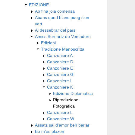
EDIZIONE
Ab fina joia comensa
Abans que·l blanc pueg sion
vert
Al dessebrar del païs
Amics Bernartz de Ventadorn
Edizioni
Tradizione Manoscritta
Canzoniere A
Canzoniere D
Canzoniere E
Canzoniere G
Canzoniere I
Canzoniere K
Edizione Diplomatica
Riproduzione
Fotografica
Canzoniere L
Canzoniere W
Assatz sai d'amor ben parlar
Be m’es plazen