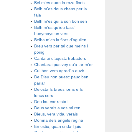
Bel m'es quan la roza floris
Belh m'es dous chans per la
faja
Belh m’es qui a son bon sen
Belh m’es qu’ieu fass’
hueymays un vers
Belha m'es la flors d'aguilen
Breu vers per tal que meins i
poing
Cantarai d’aqestz trobadors
Chantarai pus vey qu’a far m’er
Cui bon vers agrad’ a auzir
De Dieu non puesc pauc ben
parlar
Deiosta·ls breus iorns e·ls
loncs sers
Deu lau car resta l...
Deus verais a vos mi ren
Dieus, vera vida, verais
Domna dels angels regina
En estiu, quan crida·l jais