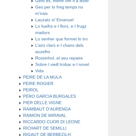
Gent es, mentr’om n’a lezer
Ges per lo freg temps no
m'irais
Lauzatz si’ Emanuel
Lo fuelhs e·l flors, e·l frugz
madurs
Lo senher que formet lo tro
L’airs clars e·l chans dels
auzelhs
Rossinhol, el seu repaire
Sobre·l vieill trobar e·l novel
Vida
PEIRE DE LA MULA
PEIRE ROGIER
PEIROL
PERO GARCIA BURGALES
PIER DELLE VIGNE
RAIMBAUT D'AURENGA
RAIMON DE MIRAVAL
RICCARDO CUOR DI LEONE
RICHART DE SEMILLI
RIGAUT DE BERBEZILH