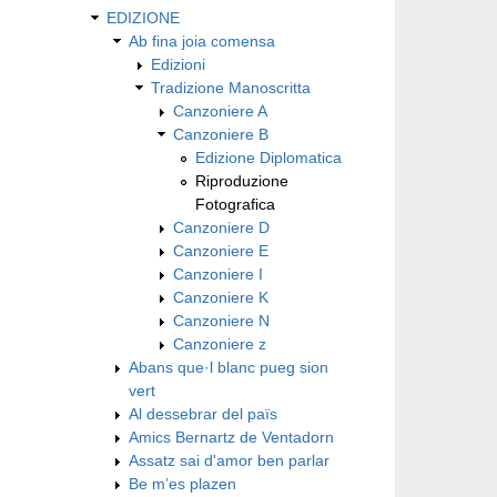
EDIZIONE
Ab fina joia comensa
Edizioni
Tradizione Manoscritta
Canzoniere A
Canzoniere B
Edizione Diplomatica
Riproduzione
Fotografica
Canzoniere D
Canzoniere E
Canzoniere I
Canzoniere K
Canzoniere N
Canzoniere z
Abans que·l blanc pueg sion
vert
Al dessebrar del païs
Amics Bernartz de Ventadorn
Assatz sai d'amor ben parlar
Be m’es plazen