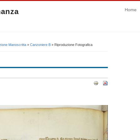
manza
Home
zione Manoscritta
»
Canzoniere B
» Riproduzione Fotografica