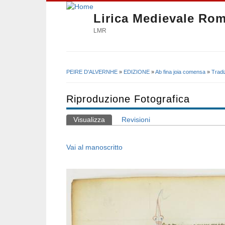
Lirica Medievale Ro
LMR
PEIRE D'ALVERNHE
»
EDIZIONE
»
Ab fina joia comensa
»
Tradi
Tu sei qui
Riproduzione Fotografica
Visualizza
(scheda attiva)
Revisioni
Schede primarie
Vai al manoscritto