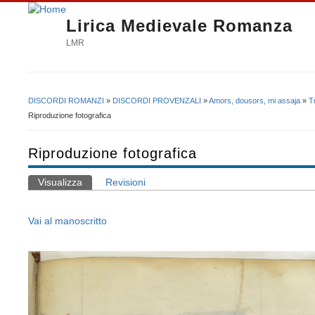
Lirica Medievale Romanza
LMR
DISCORDI ROMANZI
»
DISCORDI PROVENZALI
»
Amors, dousors, mi assaja
»
T
Tu sei qui
Riproduzione fotografica
Riproduzione fotografica
Visualizza
(scheda attiva)
Revisioni
Schede primarie
Vai al manoscritto