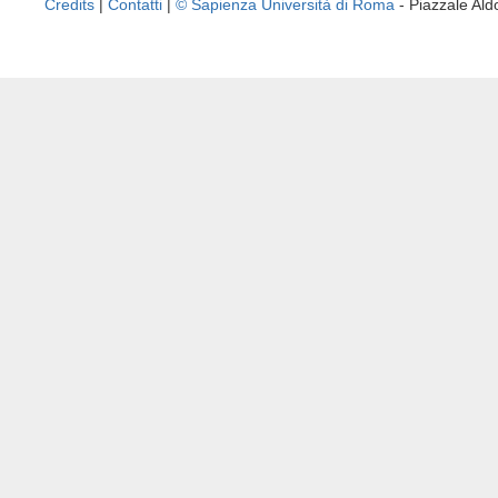
Credits
|
Contatti
|
© Sapienza Università di Roma
- Piazzale A