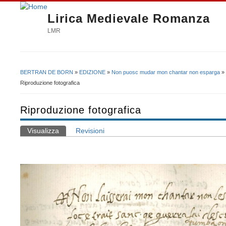
Lirica Medievale Romanza
LMR
BERTRAN DE BORN
»
EDIZIONE
»
Non puosc mudar mon chantar non esparga
»
Tu sei qui
Riproduzione fotografica
Riproduzione fotografica
Visualizza
(scheda attiva)
Revisioni
Schede primarie