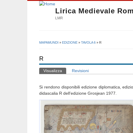
Lirica Medievale Ro
LMR
MAPAMUNDI
»
EDIZIONE
»
TAVOLA 6
» R
Tu sei qui
R
Visualizza
(scheda attiva)
Revisioni
Schede primarie
Si rendono disponibili edizione diplomatica, edizio
didascalia R dell'edizione Grosjean 1977.