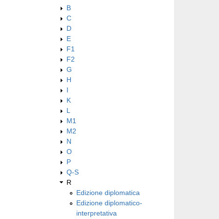
B
C
D
E
F1
F2
G
H
I
K
L
M1
M2
N
O
P
Q-S
R
Edizione diplomatica
Edizione diplomatico-
interpretativa