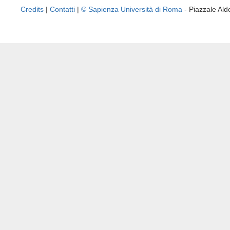
Credits
|
Contatti
|
© Sapienza Università di Roma
- Piazzale A