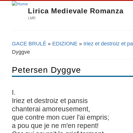
Lirica Medievale Romanza
LMR
GACE BRULÉ
»
EDIZIONE
»
Iriez et destroiz et p
Tu sei qui
Dyggve
Petersen Dyggve
I.
Iriez et destroiz et pansis
chanterai amoreusement,
que contre mon cuer l'ai empris;
a pou que je ne m'en repent!