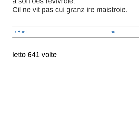
a son oés revivroie.
Cil ne vit pas cui granz ire maistroie.
‹ Huet
su
letto 641 volte