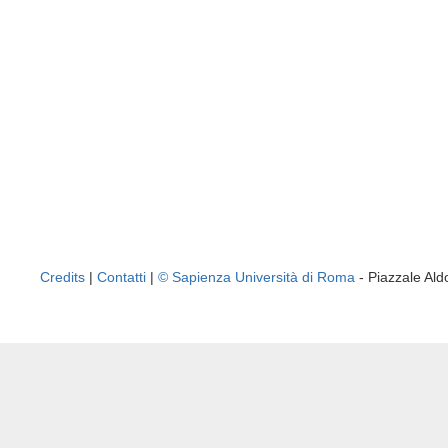
Credits
|
Contatti
|
© Sapienza Università di Roma
- Piazzale A