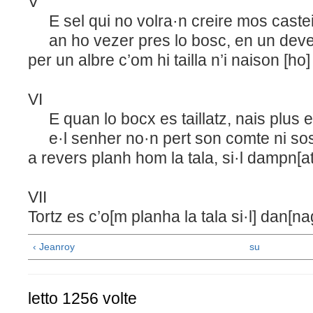
V
E sel qui no volra·n creire mos castei
an ho vezer pres lo bosc, en un deve
per un albre c’om hi tailla n’i naison [ho]
VI
E quan lo bocx es taillatz, nais plus 
e·l senher no·n pert son comte ni sos
a revers planh hom la tala, si·l dampn[a
VII
Tortz es c’o[m planha la tala si·l] dan[na
‹ Jeanroy
su
letto 1256 volte