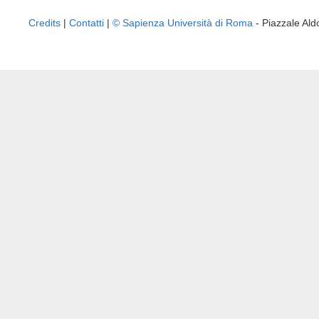
Credits
|
Contatti
|
© Sapienza Università di Roma
- Piazzale A