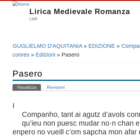
Lirica Medievale Romanza
LMR
GUGLIELMO D'AQUITANIA
»
EDIZIONE
»
Companh
Tu sei qui
conres
»
Edizioni
» Pasero
Pasero
Visualizza
(scheda attiva)
Revisioni
Schede primarie
I
Companho, tant ai agutz d’avols con
qu’ieu non puesc mudar no·n chan e
enpero no vueill c’om sapcha mon afar 