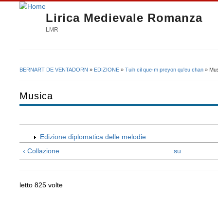
Lirica Medievale Romanza
LMR
BERNART DE VENTADORN
»
EDIZIONE
»
Tuih cil que·m preyon qu'eu chan
» Mus
Tu sei qui
Musica
Edizione diplomatica delle melodie
‹ Collazione
su
letto 825 volte