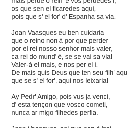
mais perde o rein' e vos perdedes i,
os que sen el ficaredes
pois que s' el for' d' Espanha sa via.
Joan Vaasques eu ben cuidaria
que o reino non á por que perder
por el rei nosso senhor mais valer,
ca rei do mund' é, se se vai
Valer-á el mais, e nos per el i.
De mais quis Deus que ten seu filh' aqui
que se s' el for', aqui nos leixaria!
Ay Pedr' Amigo, pois vus ja venci,
d' esta tençon que vosco 
nunca ar migo filhedes perfia.