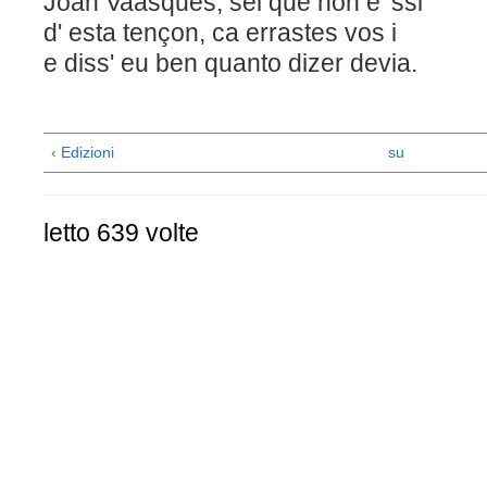
Joan Vaasques, sei que non é 'ssi
d' esta tençon, ca errastes vos i
e diss' eu ben quanto dizer devia.
‹ Edizioni
su
letto 639 volte