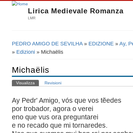
Lirica Medievale Romanza
LMR
PEDRO AMIGO DE SEVILHA
»
EDIZIONE
»
Ay, P
Tu sei qui
»
Edizioni
» Michaëlis
Michaëlis
Visualizza
(scheda attiva)
Revisioni
Schede primarie
Ay Pedr' Amigo, vós que vos tẽedes
por trobador, agora o verei
eno que vus ora preguntarei
e no recado que mi tornaredes.