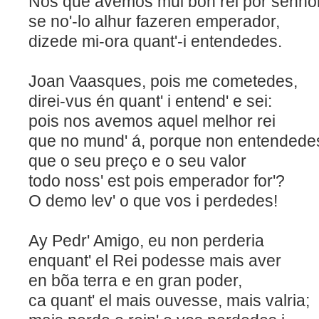
Nos que avemos mui bon rei p
se no'-lo alhur fazeren emperador,
dizede mi-ora quant'-i entendedes.
Joan Vaasques, pois me cometedes,
direi-vus én quant' i entend' e sei:
pois nos avemos aquel mel
que no mund' á, porque non entendede
que o seu preço e o seu valor
todo noss' est pois emperador for'?
O demo lev' o que vos i perdedes!
Ay Pedr' Amigo, eu non p
enquant' el Rei podesse mais aver
en bõa terra e en gran poder,
ca quant' el mais ouvesse, mais valria;