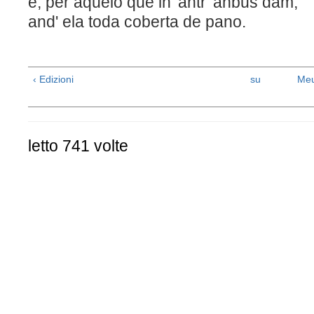
e, per aquelo que lh' antr' anbus dam,
and' ela toda coberta de pano.
‹ Edizioni
su
Meu
letto 741 volte