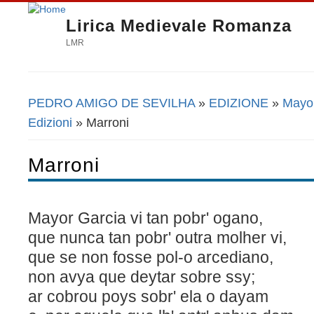
Lirica Medievale Romanza
LMR
PEDRO AMIGO DE SEVILHA
»
EDIZIONE
»
Mayor
Tu sei qui
Edizioni
» Marroni
Marroni
Mayor Garcia vi tan pobr' ogano,
que nunca tan pobr' outra molher vi,
que se non fosse pol-o arcediano,
non avya que deytar sobre ssy;
ar cobrou poys sobr' ela o