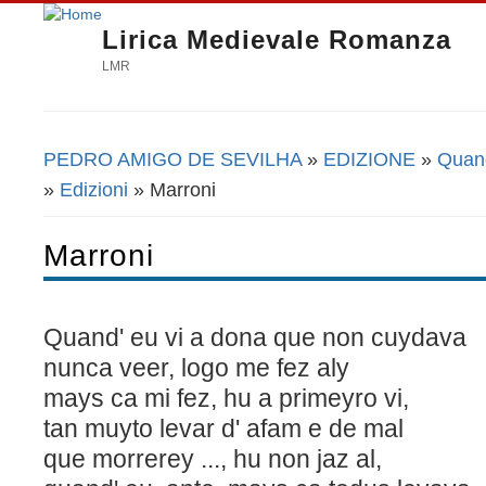
Lirica Medievale Romanza
LMR
PEDRO AMIGO DE SEVILHA
»
EDIZIONE
»
Quand
Tu sei qui
»
Edizioni
» Marroni
Marroni
Quand' eu vi a dona que non cuydava
nunca veer, logo me fez aly
mays ca mi fez, hu a primeyro vi,
tan muyto levar d' afam e de mal
que morrerey ..., hu non j