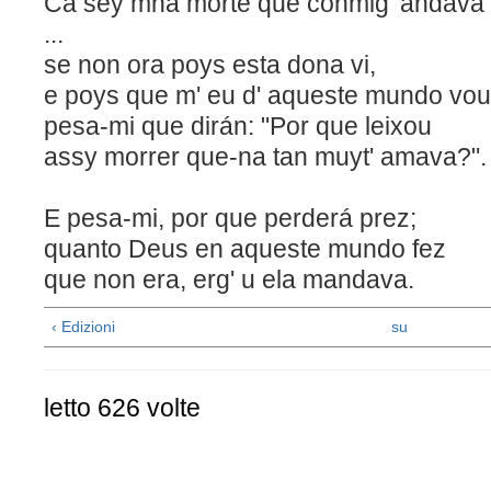
Ca sey mha morte que conmig' andava
... 
se non ora poys esta dona vi,
e poys que m' eu d' aqueste mundo vou
pesa-mi que dirán: "Por que leixou
assy morrer que-na tan muyt' amava?".
E pesa-mi, por que perderá
quanto Deus en aqueste mundo fez
que non era, erg' u ela mandava.
‹ Edizioni
su
letto 626 volte