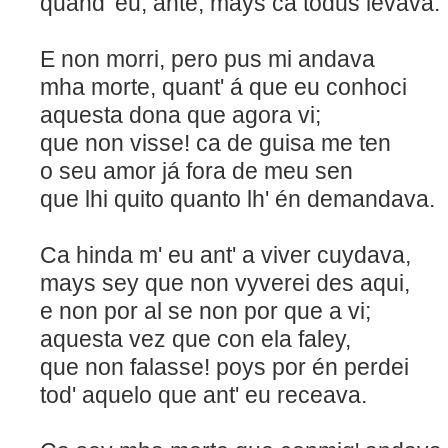
quand' eu, ante, mays ca todus levava.
E non morri, pero pus mi andava
mha morte, quant' á que eu conhoci
aquesta dona que agora vi;
que non visse! ca de guisa 
o seu amor já fora de meu sen
que lhi quito quanto lh' én demandava.
Ca hinda m' eu ant' a viver cuydava,
mays sey que non vyverei des aqui,
e non por al se non por que
aquesta vez que con ela faley,
que non falasse! poys por én perdei
tod' aquelo que ant' eu receava.