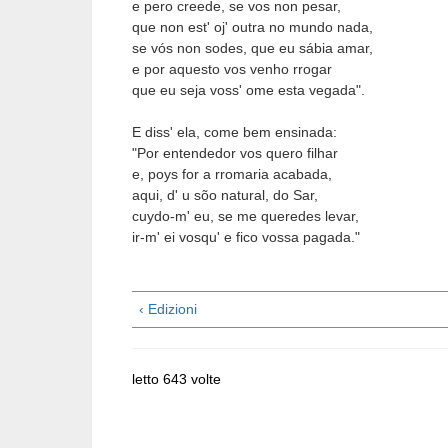
e pero creede, se vos non pesar,
que non est' oj' outra no mundo nada,
se vós non sodes, que eu sábia amar,
e por aquesto vos venho rrogar
que eu seja voss' ome esta vegada"
E diss' ela, come bem ensinada:
"Por entendedor vos quero filhar
e, poys for a rromaria acabada,
aqui, d' u sõo natural, do Sar,
cuydo-m' eu, se me queredes levar,
ir-m' ei vosqu' e fico vossa pagada."
‹ Edizioni
letto 643 volte