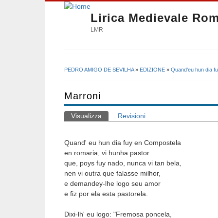
Lirica Medievale Ro
LMR
PEDRO AMIGO DE SEVILHA
»
EDIZIONE
»
Quand'eu hun dia f
Tu sei qui
Marroni
Visualizza
(scheda attiva)
Revisioni
Schede primarie
Quand' eu hun dia fuy en Compostela
en romaria, vi hunha pastor
que, poys fuy nado, nunca vi tan bela,
nen vi outra que falasse milhor,
e demandey-lhe logo seu amor
e fiz por ela esta pastorela.
Dixi-lh' eu logo: "Fremosa poncela,