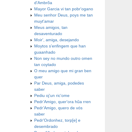
d'Ambrõa
Mayor Garcia vi tan pobr'ogano
Meu senhor Deus, poys me tan
muyt'amar
Meus amigos, tan
desaventurado
Moir', amiga, desejando
Moytos s'enfingem que han
guaanhado
Non sey no mundo outro omen
tan coytado
O meu amigo que mi gran ben
quer
Par Deus, amiga, podedes
saber
Pediu oj'un ric'ome
Pedr'Amigo, quer'ora hũa rren
Pedr'Amigo, quero de vós
saber
Pedr'Ordonhez, torp[e] e
desembrado