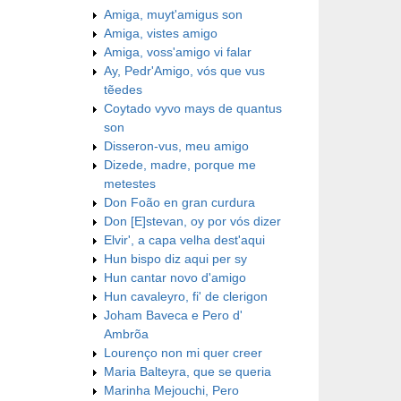
Amiga, muyt'amigus son
Amiga, vistes amigo
Amiga, voss'amigo vi falar
Ay, Pedr'Amigo, vós que vus
tẽedes
Coytado vyvo mays de quantus
son
Disseron-vus, meu amigo
Dizede, madre, porque me
metestes
Don Foão en gran curdura
Don [E]stevan, oy por vós dizer
Elvir', a capa velha dest'aqui
Hun bispo diz aqui per sy
Hun cantar novo d'amigo
Hun cavaleyro, fi' de clerigon
Joham Baveca e Pero d'
Ambrõa
Lourenço non mi quer creer
Maria Balteyra, que se queria
Marinha Mejouchi, Pero