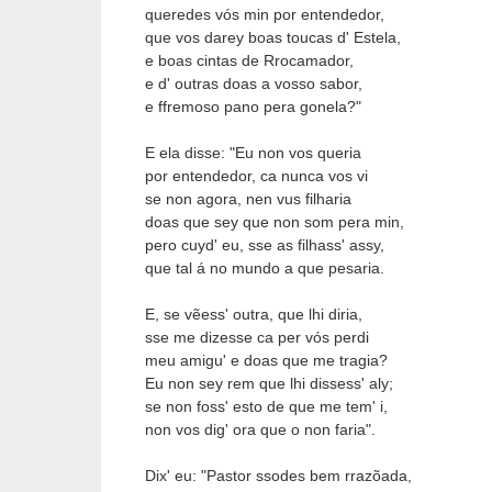
queredes vós min por entendedor,
que vos darey boas toucas d' Estela,
e boas cintas de Rrocamador,
e d' outras doas a vosso sabor,
e ffremoso pano pera gonela?"
E ela disse: "Eu non vos queria
por entendedor, ca nunca vos vi
se non agora, nen vus filharia
doas que sey que non som pera min,
pero cuyd' eu, sse as filhass' assy,
que tal á no mundo a que pesaria.
E, se vẽess' outra, que lhi diria,
sse me dizesse ca per vós perdi
meu amigu' e doas que me tragia?
Eu non sey rem que lhi dissess' aly;
se non foss' esto de que me tem' i,
non vos dig' ora que o non faria".
Dix' eu: "Pastor ssodes bem rrazõada