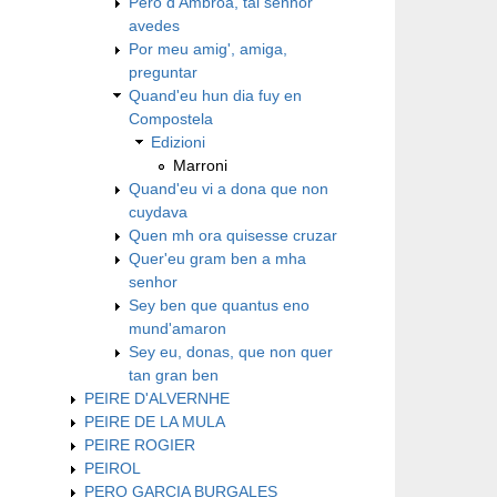
Pero d'Ambroa, tal senhor
avedes
Por meu amig', amiga,
preguntar
Quand'eu hun dia fuy en
Compostela
Edizioni
Marroni
Quand'eu vi a dona que non
cuydava
Quen mh ora quisesse cruzar
Quer'eu gram ben a mha
senhor
Sey ben que quantus eno
mund'amaron
Sey eu, donas, que non quer
tan gran ben
PEIRE D'ALVERNHE
PEIRE DE LA MULA
PEIRE ROGIER
PEIROL
PERO GARCIA BURGALES