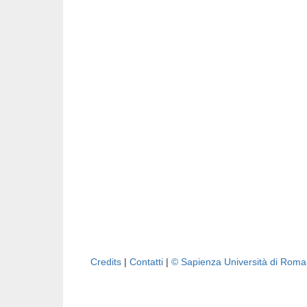
Credits
|
Contatti
|
© Sapienza Università di Rom