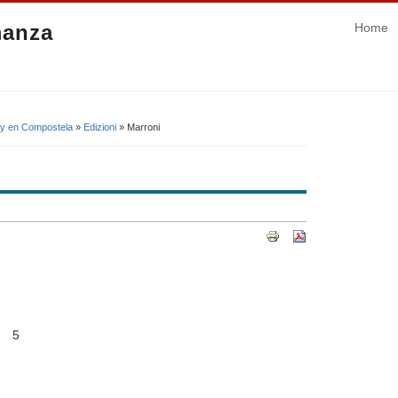
manza
Home
uy en Compostela
»
Edizioni
» Marroni
 5