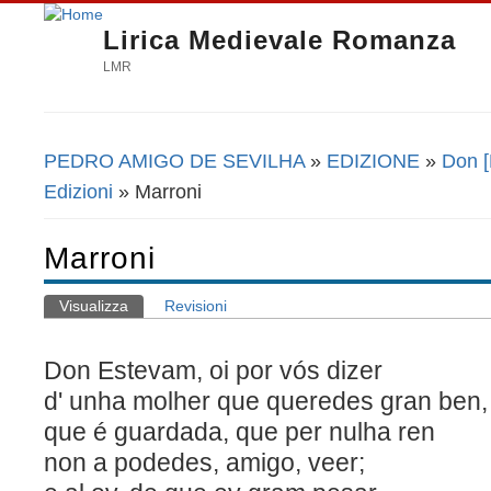
Lirica Medievale Romanza
LMR
PEDRO AMIGO DE SEVILHA
»
EDIZIONE
»
Don [
Tu sei qui
Edizioni
» Marroni
Marroni
Visualizza
(scheda attiva)
Revisioni
Schede primarie
Don Estevam, oi por vós dizer
d' unha molher que queredes gran ben,
que é guardada, que per nulha ren
non a podedes, amigo, veer;