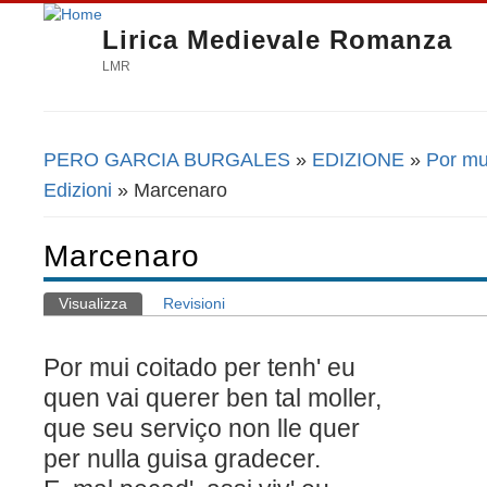
Lirica Medievale Romanza
LMR
PERO GARCIA BURGALES
»
EDIZIONE
»
Por mu
Tu sei qui
Edizioni
» Marcenaro
Marcenaro
Visualizza
(scheda attiva)
Revisioni
Schede primarie
Por mui coitado per tenh' eu
quen vai querer ben tal moller,
que seu serviço non lle quer
per nulla guisa gradecer.