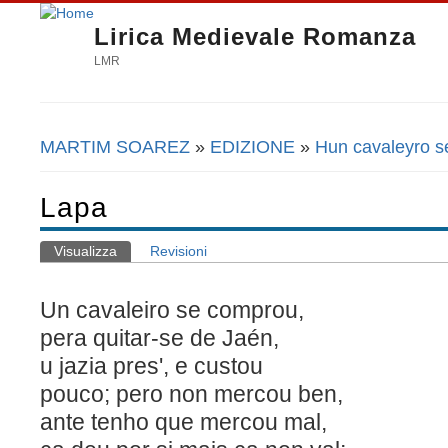
Lirica Medievale Romanza
LMR
MARTIM SOAREZ
»
EDIZIONE
»
Hun cavaleyro 
Tu sei qui
Lapa
Visualizza
(scheda attiva)
Revisioni
Schede primarie
Un cavaleiro se comprou,
pera quitar-se de Jaén,
u jazia pres', e custou
pouco; pero non mercou ben,
ante tenho que mercou