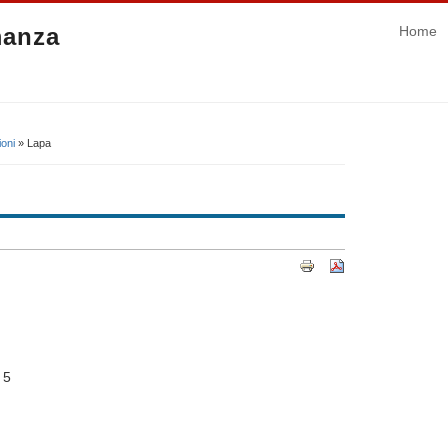
manza
Home
ioni
» Lapa
 5