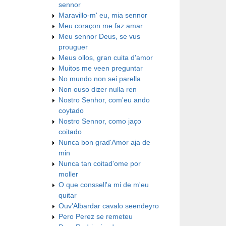
sennor
Maravillo-m' eu, mia sennor
Meu coraçon me faz amar
Meu sennor Deus, se vus
prouguer
Meus ollos, gran cuita d'amor
Muitos me veen preguntar
No mundo non sei parella
Non ouso dizer nulla ren
Nostro Senhor, com'eu ando
coytado
Nostro Sennor, como jaço
coitado
Nunca bon grad'Amor aja de
min
Nunca tan coitad'ome por
moller
O que conssell'a mi de m'eu
quitar
Ouv'Albardar cavalo seendeyro
Pero Perez se remeteu