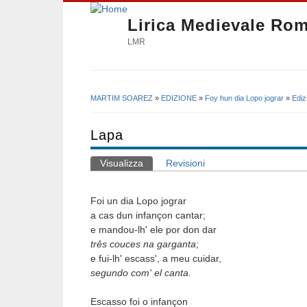
Lirica Medievale Ro
LMR
MARTIM SOAREZ
»
EDIZIONE
»
Foy hun dia Lopo jograr
»
Ediz
Tu sei qui
Lapa
Visualizza
(scheda attiva)
Revisioni
Schede primarie
Foi un dia Lopo jograr
a cas dun infançon cantar;
e mandou-lh' ele por don dar
três couces na garganta
;
e fui-lh' escass', a meu cuidar,
segundo com' el canta.
Escasso foi o infançon