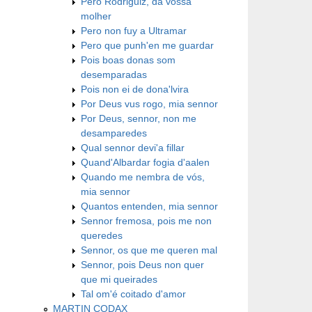
Pero Rodriguiz, da vossa
molher
Pero non fuy a Ultramar
Pero que punh'en me guardar
Pois boas donas som
desemparadas
Pois non ei de dona'lvira
Por Deus vus rogo, mia sennor
Por Deus, sennor, non me
desamparedes
Qual sennor devi'a fillar
Quand'Albardar fogia d'aalen
Quando me nembra de vós,
mia sennor
Quantos entenden, mia sennor
Sennor fremosa, pois me non
queredes
Sennor, os que me queren mal
Sennor, pois Deus non quer
que mi queirades
Tal om'é coitado d'amor
MARTIN CODAX