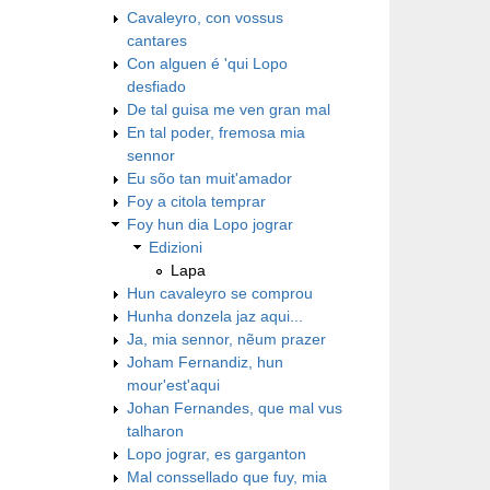
Cavaleyro, con vossus
cantares
Con alguen é 'qui Lopo
desfiado
De tal guisa me ven gran mal
En tal poder, fremosa mia
sennor
Eu sõo tan muit'amador
Foy a citola temprar
Foy hun dia Lopo jograr
Edizioni
Lapa
Hun cavaleyro se comprou
Hunha donzela jaz aqui...
Ja, mia sennor, nẽum prazer
Joham Fernandiz, hun
mour'est'aqui
Johan Fernandes, que mal vus
talharon
Lopo jograr, es garganton
Mal conssellado que fuy, mia