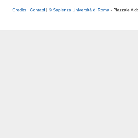
Credits
|
Contatti
|
© Sapienza Università di Roma
- Piazzale A