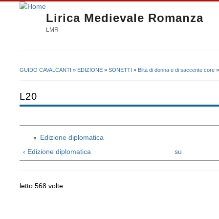
Lirica Medievale Romanza
LMR
GUIDO CAVALCANTI
»
EDIZIONE
»
SONETTI
»
Biltà di donna e di saccente core
Tu sei qui
L20
Edizione diplomatica
‹ Edizione diplomatica
su
letto 568 volte