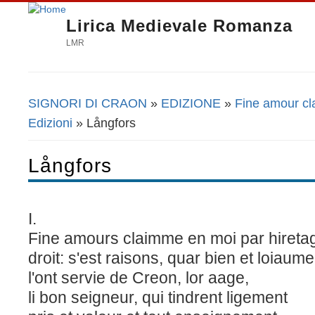
Lirica Medievale Romanza
LMR
SIGNORI DI CRAON
»
EDIZIONE
»
Fine amour cl
Tu sei qui
Edizioni
» Långfors
Långfors
I.
Fine amours claimme en moi par hiret
droit: s'est raisons, quar bien et loiaum
l'ont servie de Creon, lor aage,
li bon seigneur, qui tindrent ligement