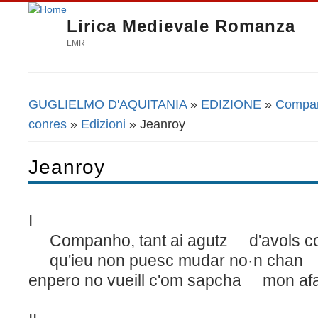
Lirica Medievale Romanza
LMR
GUGLIELMO D'AQUITANIA
»
EDIZIONE
»
Companh
Tu sei qui
conres
»
Edizioni
» Jeanroy
Jeanroy
I
Companho, tant ai agutz d'avols c
qu'ieu non puesc mudar no·n chan 
enpero no vueill c'om sapcha mon afa