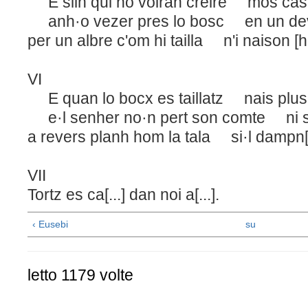
E silh qui no volran creire mos cas
anh·o vezer pres lo bosc en un dev
per un albre c'om hi tailla n'i naison [h
VI
E quan lo bocx es taillatz nais plus
e·l senher no·n pert son comte ni s
a revers planh hom la tala si·l dampn[.
VII
Tortz es ca[...] dan noi a[...].
‹ Eusebi
su
letto 1179 volte