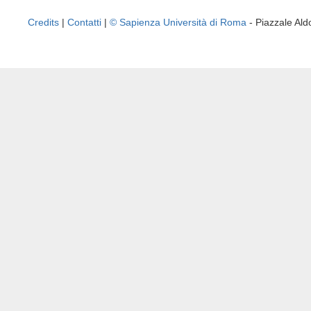
Credits
|
Contatti
|
© Sapienza Università di Roma
- Piazzale A