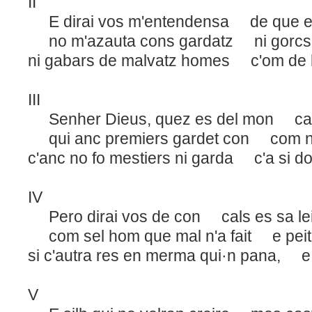
II
E dirai vos m'entendensa de que e
no m'azauta cons gardatz ni gorcs 
ni gabars de malvatz homes c'om de lo
III
Senher Dieus, quez es del mon capd
qui anc premiers gardet con com n
c'anc no fo mestiers ni garda c'a si do
IV
Pero dirai vos de con cals es sa lei
com sel hom que mal n'a fait e peitz
si c'autra res en merma qui·n pana, e 
V