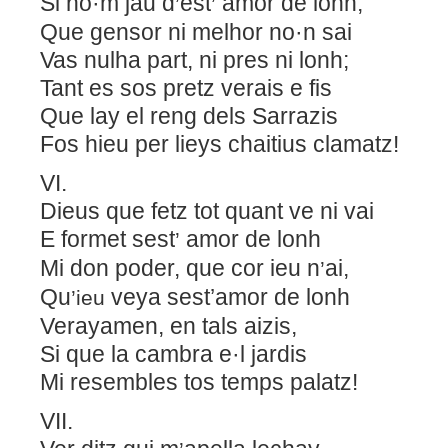
Si no·m jau d
est
amor de lonh,
’
’
Que gensor ni melhor no·n sai
Vas nulha part, ni pres ni lonh;
Tant es sos pretz verais e fis
Que lay el reng dels Sarrazis
Fos hieu per lieys chaitius clamatz!
VI.
Dieus que fetz tot quant ve ni vai
E formet sest
amor de lonh
’
Mi don poder, que cor ieu n
ai,
’
Qu
veya sest’amor de lonh
’ieu
Verayamen, en tals aizis,
Si que la cambra e·l jardis
Mi resembles tos temps palatz!
VII.