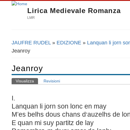
Lirica Medievale Romanza
LMR
JAUFRE RUDEL
»
EDIZIONE
»
Lanquan li jorn so
Tu sei qui
Jeanroy
Jeanroy
Visualizza
(scheda attiva)
Revisioni
Schede primarie
I.
Lanquan li jorn son lonc en may
M’es belhs dous chans d
auzelhs de lo
’
E quan mi suy partitz de lay