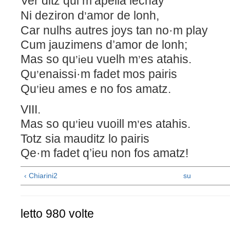
Ver ditz qui m
apella lechay
’
Ni deziron d
amor de lonh,
’
Car nulhs autres joys tan no·m play
Cum jauzimens d’amor de lonh;
Mas so qu
u vuelh m
es atahis.
’ie
’
Qu
enaissi·m fadet mos pairis
’
Qu
ieu ames e no fos amatz.
’
VIII.
Mas so qu
ieu vuoill m
es atahis.
’
’
Totz sia mauditz lo pairis
Qe·m fadet q’ieu non fos amatz!
‹ Chiarini2
su
letto 980 volte