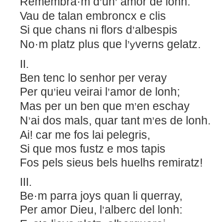
Remembra·m d
un
amor de lonh:
’
’
Vau de talan embroncx e clis
Si que chans ni flors d
albespis
’
No·m platz plus que l
verns gelatz.
’y
II.
Ben tenc lo senhor per veray
Per qu
ieu veirai l
amor de lonh;
’
’
M
as per un ben que m
en eschay
’
N
ai dos mals, quar tant m
es de lonh.
’
’
A
i! car me fos lai pelegris,
S
i que mos fustz e mos tapis
F
os pels sieus bels huelhs remiratz!
III.
Be·m parra joys quan li querray,
Per amor Dieu, l
alberc del lonh:
’