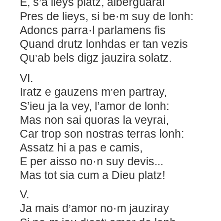
E,
s
a lieys platz, alberguarai
’
Pres de lieys, si be·m suy de lonh:
Adoncs parra·l parlamens fis
Quand drutz lonhdas er tan vezis
Qu
ab bels digz jauzira solatz.
’
VI.
Iratz e gauzens m
en partray,
’
S’ieu ja la vey, l’amor de lonh:
M
as non sai quoras la veyrai,
C
ar trop son nostras terras lonh:
A
ssatz hi a pas e camis,
E per aisso no·n suy devis...
M
as tot sia cum a Dieu platz!
V.
Ja mais d
amor no·m jauziray
’