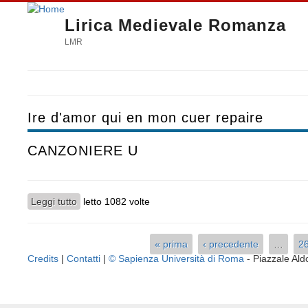
Lirica Medievale Romanza
LMR
Ire d'amor qui en mon cuer repaire
CANZONIERE U
Leggi tutto
su CANZONIERE U
letto 1082 volte
« prima
‹ precedente
…
2
Pagine
Credits
|
Contatti
|
© Sapienza Università di Roma
- Piazzale A