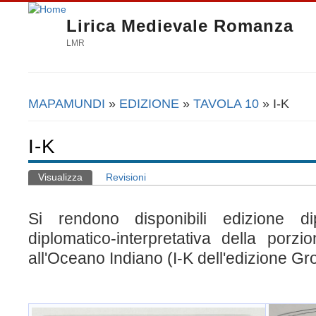
Lirica Medievale Romanza
LMR
MAPAMUNDI
»
EDIZIONE
»
TAVOLA 10
» I-K
Tu sei qui
I-K
Visualizza
(scheda attiva)
Revisioni
Schede primarie
Si rendono disponibili
edizione d
diplomatico-interpretativa della
porzion
all'Oceano Indiano (I-K dell'edizione Gr