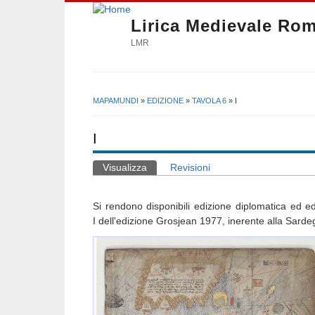
Lirica Medievale Ro
LMR
MAPAMUNDI
»
EDIZIONE
»
TAVOLA 6
» I
Tu sei qui
I
Visualizza
(scheda attiva)
Revisioni
Schede primarie
Si rendono disponibili edizione diplomatica ed edi
I dell'edizione Grosjean 1977, inerente alla Sarde