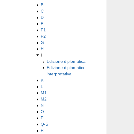
B
C
D
E
F1
F2
G
H
I
Edizione diplomatica
Edizione diplomatico-
interpretativa
K
L
M1
M2
N
O
P
Q-S
R