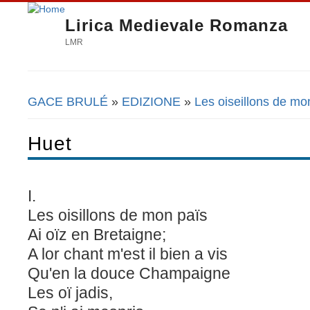
Lirica Medievale Romanza
LMR
GACE BRULÉ
»
EDIZIONE
»
Les oiseillons de mo
Tu sei qui
Huet
I.
Les oisillons de mon païs
Ai oïz en Bretaigne;
A lor chant m'est il bien a vis
Qu'en la douce Champaigne
Les oï jadis,