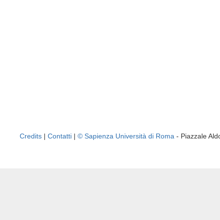
Credits
|
Contatti
|
© Sapienza Università di Roma
- Piazzale A