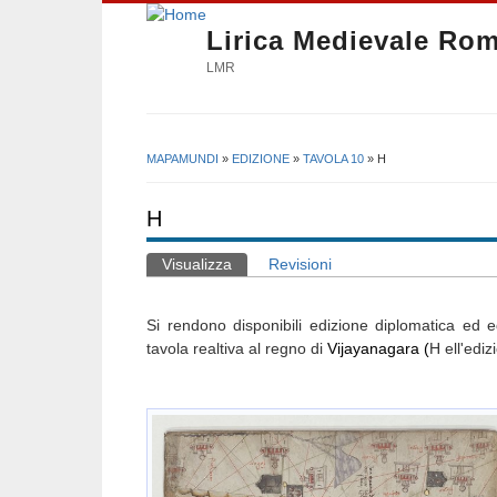
Lirica Medievale Ro
LMR
MAPAMUNDI
»
EDIZIONE
»
TAVOLA 10
» H
Tu sei qui
H
Visualizza
(scheda attiva)
Revisioni
Schede primarie
Si rendono disponibili
edizione diplomatica ed ed
tavola realtiva al regno di
Vijayanagara (
H ell'edi