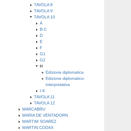
TAVOLA 8
TAVOLA 9
TAVOLA 10
A
B-C
D
E
F
G1
G2
H
Edizione diplomatica
Edizione diplomatico-
interpretativa
I-K
TAVOLA 11
TAVOLA 12
MARCABRU
MARIA DE VENTADORN
MARTIM SOAREZ
MARTIN CODAX