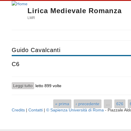
Lirica Medievale Romanza
LMR
Guido Cavalcanti
C6
Leggi tutto
su C6
letto 899 volte
« prima
‹ precedente
…
626
Pagine
Credits
|
Contatti
|
© Sapienza Università di Roma
- Piazzale A