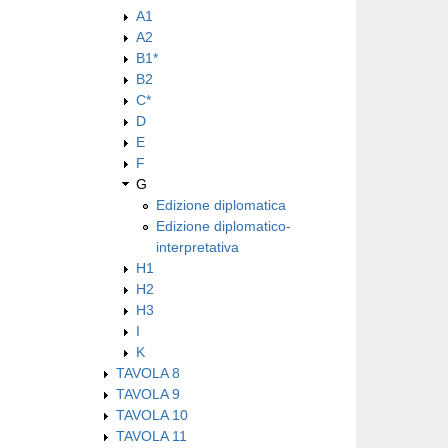
A1
A2
B1*
B2
C*
D
E
F
G
Edizione diplomatica
Edizione diplomatico-
interpretativa
H1
H2
H3
I
K
TAVOLA 8
TAVOLA 9
TAVOLA 10
TAVOLA 11