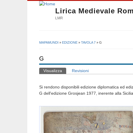
Lirica Medievale Ro
LMR
MAPAMUNDI
»
EDIZIONE
»
TAVOLA 7
» G
Tu sei qui
G
Visualizza
(scheda attiva)
Revisioni
Schede primarie
Si rendono disponibili edizione diplomatica ed ediz
G dell'edizione Grosjean 1977, inerente alla Sicilia