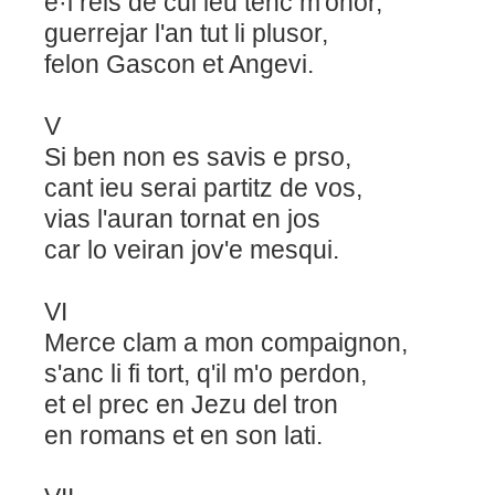
e·l reis de cui ieu tenc m'onor,
guerrejar l'an tut li plusor,
felon Gascon et Angevi.
V
Si ben non es savis e prso,
cant ieu serai partitz de vos,
vias l'auran tornat en jos
car lo veiran jov'e mesqui.
VI
Merce clam a mon compaignon,
s'anc li fi tort, q'il m'o perdon,
et el prec en Jezu del tron
en romans et en son lati.