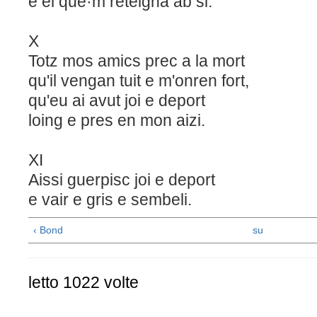
e el que·m reteigna ab si.
X
Totz mos amics prec a la mort
qu'il vengan tuit e m'onren fort,
qu'eu ai avut joi e deport
loing e pres en mon aizi.
XI
Aissi guerpisc joi e deport
e vair e gris e sembeli.
‹ Bond
su
letto 1022 volte