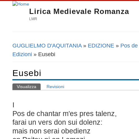
Lirica Medievale Romanza
LMR
GUGLIELMO D'AQUITANIA
»
EDIZIONE
»
Pos de 
Tu sei qui
Edizioni
» Eusebi
Eusebi
Visualizza
(scheda attiva)
Revisioni
Schede primarie
I
Pos de chantar m'es pres talenz,
farai un vers don sui dolenz:
mais non serai obedienz