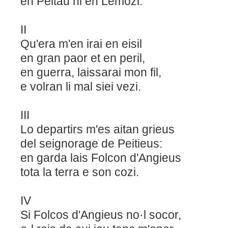
en Peitau ni en Lemozi.
II
Qu'era m'en irai en eisil
en gran paor et en peril,
en guerra, laissarai mon fil,
e volran li mal siei vezi.
III
Lo departirs m'es aitan grieus
del seignorage de Peitieus:
en garda lais Folcon d'Angieus
tota la terra e son cozi.
IV
Si Folcos d'Angieus no·l socor,