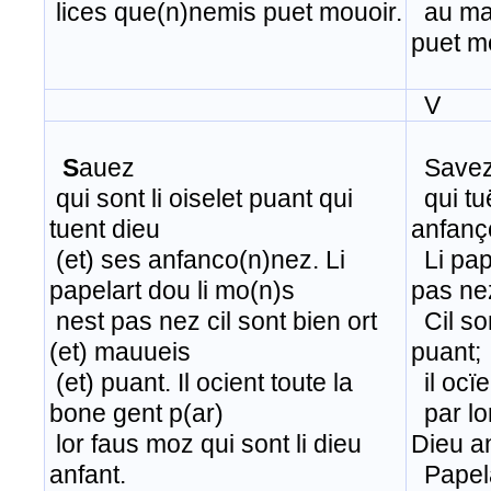
lices que(n)nemis puet mouoir.
au mal
puet m
V
S
auez
Savez q
qui sont li oiselet puant qui
​ qui t
tuent dieu
anfan
(et) ses anfanco(n)nez. Li
​ Li pa
papelart dou li mo(n)s
pas ne
nest pas nez cil sont bien ort
Cil son
(et) mauueis
puant;
(et) puant. Il ocient toute la
il ocïe
bone gent p(ar)
par lor
lor faus moz qui sont li dieu
Dieu an
anfant.
Papelar