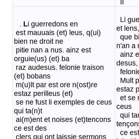
II
Li gue
.
L
i guerredons en
et lens
est mauuais (et) leus, q(ui)
que bie
bien ne droit ne
n'an a 
pitie nan a nus. ainz est
ainz e
orguie(us) (et) ba
desus,
raz audesus. felonie traison
felonie
(et) bobans
Mult p
​ m(u)lt par est ore n(ost)re
estaz p
estaz perilleus (et)
​ et se
se ne fust li exemples de ceus
ceus
qui ta(n)t
​ qui t
ai(m)ent et noises (et)tencons
tençon
ce est des
ce est 
clers qui ont laissie sermons