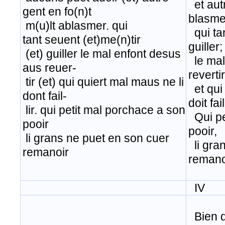
et autr
gent en fo(n)t
blasme
m(u)lt ablasmer. qui
​ qui t
tant seuent (et)me(n)tir
guiller;
(et) guiller le mal enfont desus
​ le ma
aus reuer-
revertir
tir (et) qui quiert mal maus ne li
​ et qu
dont fail-
doit fail
lir. qui petit mal porchace a son
Qui pe
pooir
pooir,
li grans ne puet en son cuer
li gra
remanoir
remano
IV
Bien de