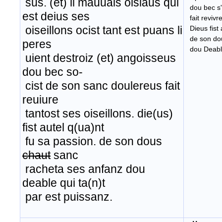
sus. (et) li mauuais oisiaus qui
dou bec s'
est deius ses
​ fait revivr
oiseillons ocist tant est puans li
Dieus fist 
de son dou
peres
dou Deable,
uient destroiz (et) angoisseus
dou bec so-
cist de son sanc doulereus fait
reuiure
tantost ses oiseillons. die(us)
fist autel q(ua)nt
fu sa passion. de son dous
chaut
sanc
racheta ses anfanz dou
deable qui ta(n)t
par est puissanz.