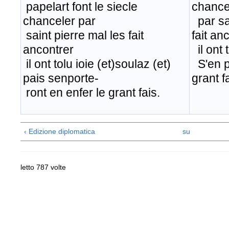
papelart font le siecle
chance
chanceler par
​ par s
saint pierre mal les fait
fait an
ancontrer
​ il ont
il ont tolu ioie (et)soulaz (et)
S'en p
pais senporte-
grant f
ront en enfer le grant fais.
‹ Edizione diplomatica
su
letto 787 volte