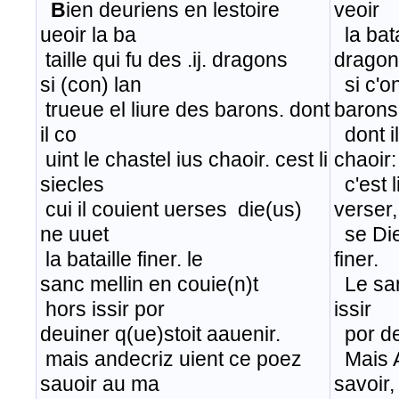
B
ien deuriens en lestoire
veoir
ueoir la ba
la bata
taille qui fu des .ij. dragons
dragon
si (con) lan
si c'on
trueue el liure des barons. dont
barons
il co
dont il
uint le chastel ius chaoir. cest li
chaoir:
siecles
​ c'est 
​ cui il couient uerses die(us)
verser,
ne uuet
se Dieu
la bataille finer. le
finer.
sanc mellin en couie(n)t
Le san
hors issir por
issir
deuiner q(ue)stoit aauenir.
por dev
mais andecriz uient ce poez
Mais A
sauoir au ma
savoir,