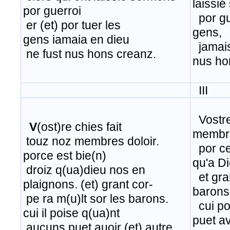
laissi
por guerroi
por gue
er (et) por tuer les
gens,
gens iamaia en dieu
jamais
ne fust nus hons creanz.
nus ho
III
Vostre
V
(ost)re chies fait
membre
touz noz membres doloir.
por ce
porce est bie(n)
qu'a D
droiz q(ua)dieu nos en
​ et gr
plaignons. (et) grant cor-
barons
pe ra m(u)lt sor les barons.
cui po
cui il poise q(ua)nt
puet av
​ aucuns puet auoir (et) autre