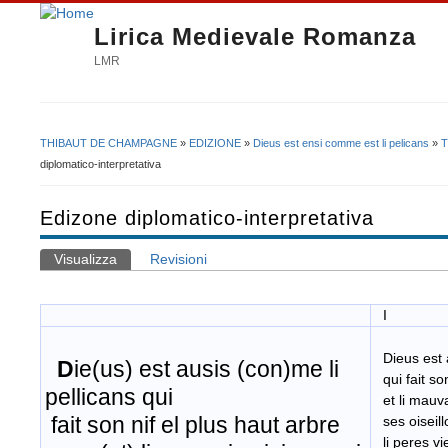
Lirica Medievale Romanza
LMR
THIBAUT DE CHAMPAGNE
»
EDIZIONE
»
Dieus est ensi comme est li pelicans
»
T
Tu sei qui
diplomatico-interpretativa
Edizone diplomatico-interpretativa
Visualizza
(scheda attiva)
Revisioni
Schede primarie
I
Dieus est a
D
ie(us) est ausis (con)me li
​ qui fait s
pellicans qui
et li mauvai
fait son nif el plus haut arbre
ses oiseill
​ li peres v