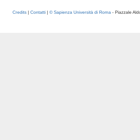
Credits
|
Contatti
|
© Sapienza Università di Roma
- Piazzale A