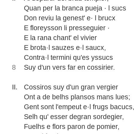
Quan per la branca pueja · l sucs
Don reviu la genest' e· l brucx
E floreysson li presseguier ·
E la rana chant' el vivier
E brota·l sauzes e·l saucx,
Contra·l termini qu'es yssucs
8
Suy d'un vers far en cossirier.
II.
Cossiros suy d'un gran vergier
Ont a de belhs plansos mans lues;
Gent sont l'empeut e·l frugs bacucs
Selh qu' esser degran sordegier,
Fuelhs e flors paron de pomier,