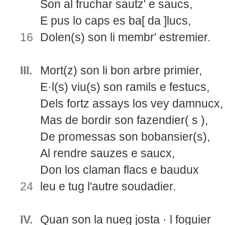
Son al fruchar sautz' e saucs,
E pus lo caps es ba[ da ]lucs,
16
Dolen(s) son li membr' estremier.
III.
Mort(z) son li bon arbre primier,
E·l(s) viu(s) son ramils e festucs,
Dels fortz assays los vey damnucx,
Mas de bordir son fazendier( s ),
De promessas son bobansier(s),
Al rendre sauzes e saucx,
Don los claman flacs e baudux
24
leu e tug l'autre soudadier.
IV.
Quan son la nueg josta · l foguier