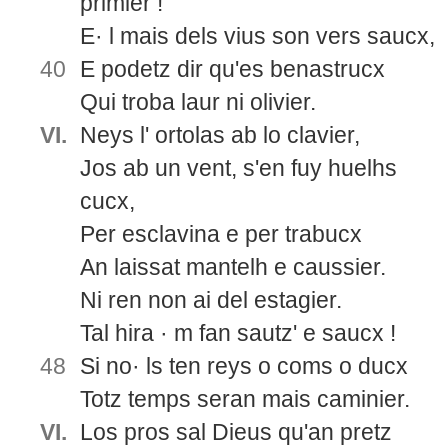
primier !
E· l mais dels vius son vers saucx,
40
E podetz dir qu'es benastrucx
Qui troba laur ni olivier.
VI.
Neys l' ortolas ab lo clavier,
Jos ab un vent, s'en fuy huelhs
cucx,
Per esclavina e per trabucx
An laissat mantelh e caussier.
Ni ren non ai del estagier.
Tal hira · m fan sautz' e saucx !
48
Si no· ls ten reys o coms o ducx
Totz temps seran mais caminier.
VI.
Los pros sal Dieus qu'an pretz