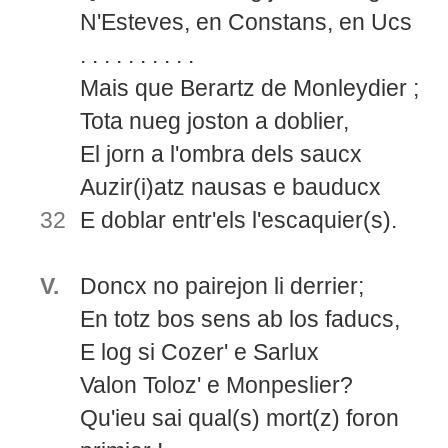
N'Esteves, en Constans, en Ucs
. . . . . . . . . .
Mais que Berartz de Monleydier ;
Tota nueg joston a doblier,
El jorn a l'ombra dels saucx
Auzir(i)atz nausas e bauducx
32
E doblar entr'els l'escaquier(s).
V.
Doncx no pairejon li derrier;
En totz bos sens ab los faducs,
E log si Cozer' e Sarlux
Valon Toloz' e Monpeslier?
Qu'ieu sai qual(s) mort(z) foron