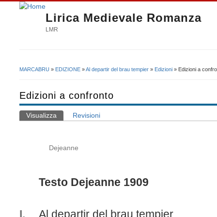
Lirica Medievale Romanza
LMR
MARCABRU
»
EDIZIONE
»
Al departir del brau tempier
»
Edizioni
» Edizioni a confr
Tu sei qui
Edizioni a confronto
Visualizza
(scheda attiva)
Revisioni
Schede primarie
Dejeanne
Testo Dejeanne 1909
I.
Al departir del brau tempier,