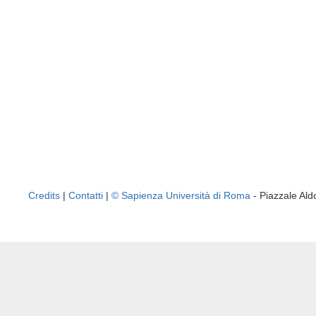
Credits
|
Contatti
|
© Sapienza Università di Roma
- Piazzale A