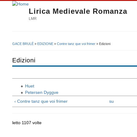
Lirica Medievale Romanza
LMR
GACE BRULÉ
»
EDIZIONE
»
Contre tanz que voi frimer
» Edizioni
Tu sei qui
Edizioni
Huet
Petersen Dyggve
‹ Contre tanz que voi frimer
su
letto 1107 volte