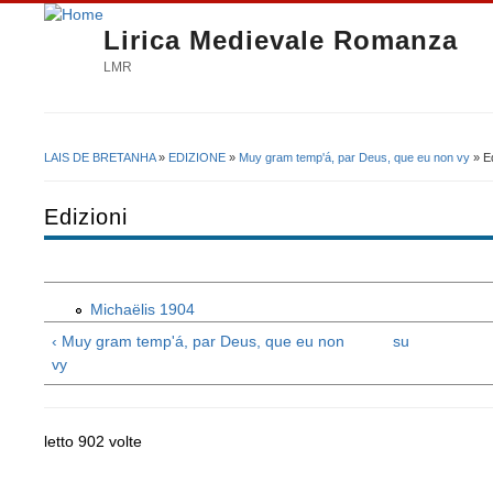
Lirica Medievale Romanza
LMR
LAIS DE BRETANHA
»
EDIZIONE
»
Muy gram temp'á, par Deus, que eu non vy
» Ed
Tu sei qui
Edizioni
Michaëlis 1904
‹ Muy gram temp'á, par Deus, que eu non
su
vy
letto 902 volte